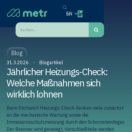
EN
Blog
31.3.2026
Blogartikel
Jährlicher Heizungs-Check:
Welche Maßnahmen sich
wirklich lohnen
Beim Stichwort Heizungs-Check denken viele zunächst
an die mechanische Wartung sowie die
Immissionsschutzmessung durch den Schornsteinfeger.
Der Brenner wird gereinigt, Verschleißteile werden