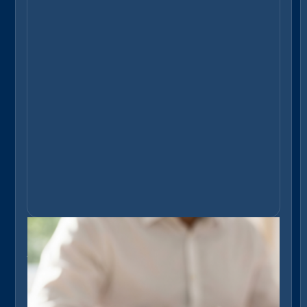
Blog
„Unvermeidbare“ Energiekosten? Diese
fünf Stellschrauben senken den Verbra
uch nachhaltig
Energiekosten müssen im Immobilienbestand