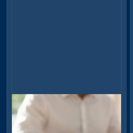
Blog
„Unvermeidbare“ Energiekosten? Diese
fünf Stellschrauben senken den Verbra
uch nachhaltig
Energiekosten müssen im Immobilienbestand